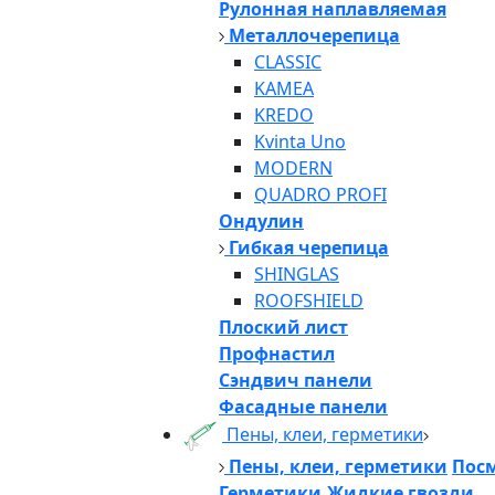
Рулонная наплавляемая
Металлочерепица
CLASSIC
KAMEA
KREDO
Kvinta Uno
MODERN
QUADRO PROFI
Ондулин
Гибкая черепица
SHINGLAS
ROOFSHIELD
Плоский лист
Профнастил
Сэндвич панели
Фасадные панели
Пены, клеи, герметики
Пены, клеи, герметики
Посм
Герметики,Жидкие гвозди