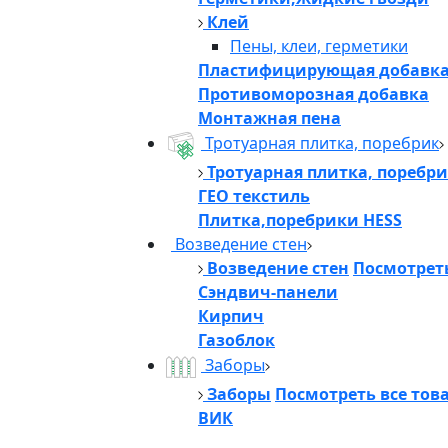
Клей
Пены, клеи, герметики
Пластифицирующая добавк
Противоморозная добавка
Монтажная пена
Тротуарная плитка, поребрик
Тротуарная плитка, поребр
ГЕО текстиль
Плитка,поребрики HESS
Возведение стен
Возведение стен
Посмотреть
Сэндвич-панели
Кирпич
Газоблок
Заборы
Заборы
Посмотреть все тов
ВИК