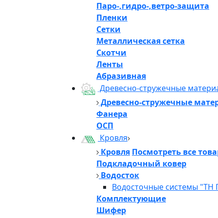
Паро-,гидро-,ветро-защита
Пленки
Сетки
Металлическая сетка
Скотчи
Ленты
Абразивная
Древесно-стружечные матери
Древесно-стружечные мате
Фанера
ОСП
Кровля
Кровля
Посмотреть все тов
Подкладочный ковер
Водосток
Водосточные системы "ТН 
Комплектующие
Шифер