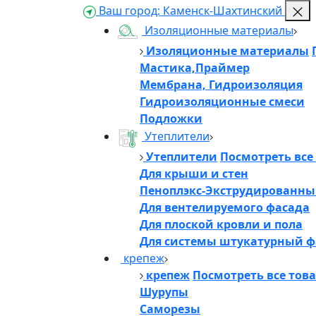
Ваш город:
Каменск-Шахтинский
Изоляционные материалы
Изоляционные материалы
Мастика,Праймер
Мембрана, Гидроизоляция
Гидроизоляционные смеси
Подложки
Утеплители
Утеплители
Посмотреть все
Для крыши и стен
Пеноплэкс-Экструдированны
Для вентелируемого фасада
Для плоской кровли и пола
Для системы штукатурный ф
крепеж
крепеж
Посмотреть все тов
Шурупы
Саморезы